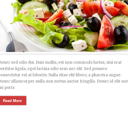
Donec sed odio dui. Duis mollis, est non commodo luctus, nisi erat
porttitor ligula, eget lacinia odio sem nec elit. Sed posuere
consectetur est at lobortis. Nulla vitae elit libero, a pharetra augue.
Donec ullamcorper nulla non metus auctor fringilla. Donec id elit no
mi porta
Read More