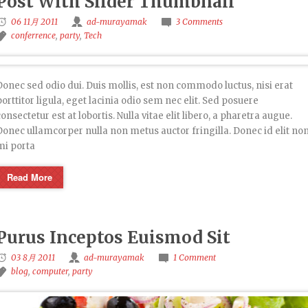
Post With Slider Thumbnail
06 11月 2011
ad-murayamak
3 Comments
conferrence
,
party
,
Tech
Donec sed odio dui. Duis mollis, est non commodo luctus, nisi erat
porttitor ligula, eget lacinia odio sem nec elit. Sed posuere
consectetur est at lobortis. Nulla vitae elit libero, a pharetra augue.
Donec ullamcorper nulla non metus auctor fringilla. Donec id elit no
mi porta
Read More
Purus Inceptos Euismod Sit
03 8月 2011
ad-murayamak
1 Comment
blog
,
computer
,
party