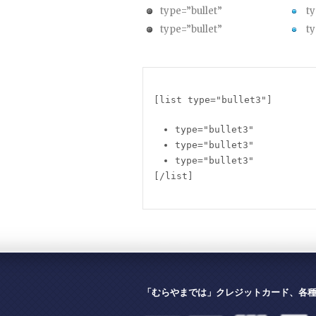
type=”bullet”
ty
type=”bullet”
ty
[list type="bullet3"]
type="bullet3"
type="bullet3"
type="bullet3"
[/list]
「むらやまでは」クレジットカード、各