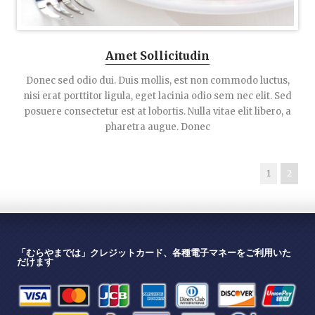
Amet Sollicitudin
Donec sed odio dui. Duis mollis, est non commodo luctus,
nisi erat porttitor ligula, eget lacinia odio sem nec elit. Sed
posuere consectetur est at lobortis. Nulla vitae elit libero, a
pharetra augue. Donec
1
2
「むらやまでは」クレジットカード、各種電子マネーをご利用いた
だけます