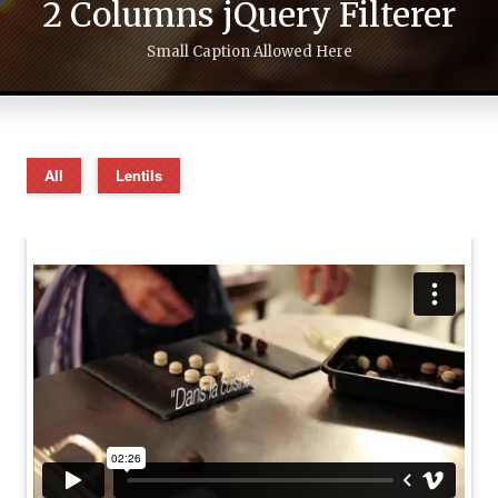
2 Columns jQuery Filterer
Small Caption Allowed Here
All
Lentils