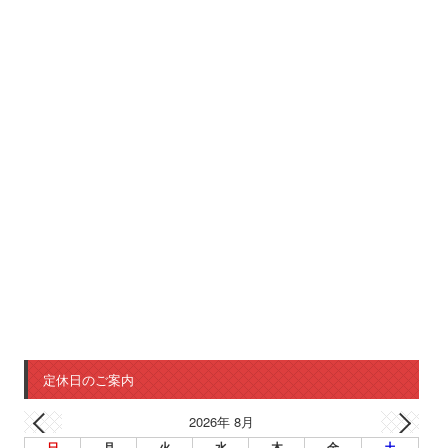
定休日のご案内
2026年 8月
日
月
火
水
木
金
土