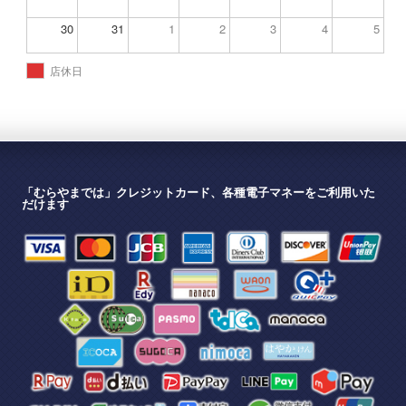
30
31
1
2
3
4
5
店休日
「むらやまでは」クレジットカード、各種電子マネーをご利用いた
だけます