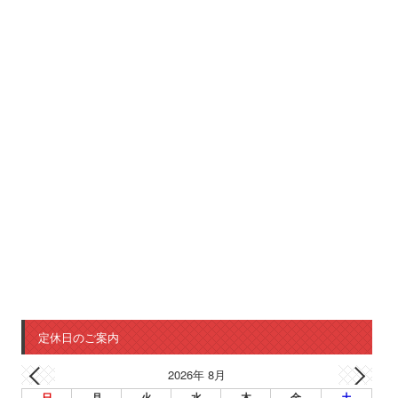
定休日のご案内
2026年 8月
日
月
火
水
木
金
土