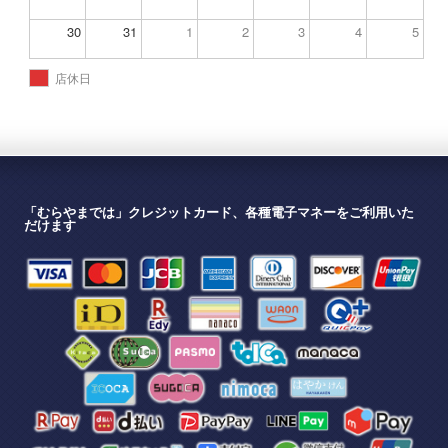
30
31
1
2
3
4
5
店休日
「むらやまでは」クレジットカード、各種電子マネーをご利用いた
だけます